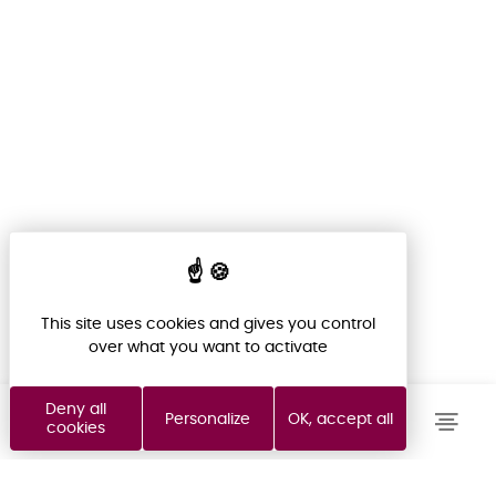
NOTRE ÉQUIPE VOUS
RAPPELLE SOUS 48H
ACHETER
Indiquez votre nom, téléphone et heure de
rappel ci-dessous, un conseiller vous
LOUER
This site uses cookies and gives you control
rappelera rapidement.
over what you want to activate
VENDRE
Deny all
Personalize
OK, accept all
cookies
FOND DE COMMERCE