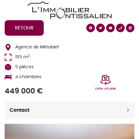
Cookies management panel
RETOUR
Agence de Métabief
2
155 m
5 pièces
4 chambres
449 000 €
Visite virtuelle
Contact