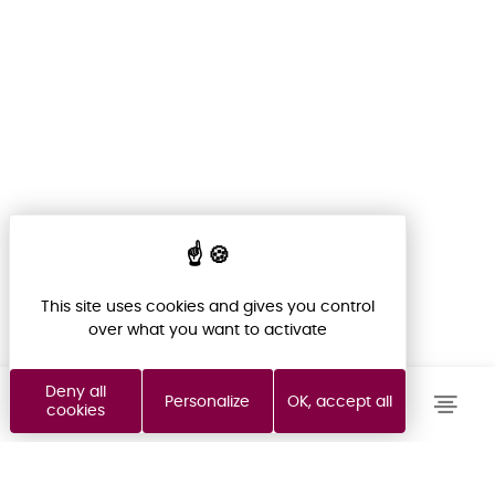
NOTRE ÉQUIPE VOUS
RAPPELLE SOUS 48H
ACHETER
Indiquez votre nom, téléphone et heure de
rappel ci-dessous, un conseiller vous
LOUER
This site uses cookies and gives you control
rappelera rapidement.
over what you want to activate
VENDRE
Deny all
Personalize
OK, accept all
cookies
FOND DE COMMERCE
PROGRAMMES NEUFS