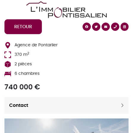
Cookies management panel
RETOUR
Agence de Pontarlier
2
370 m
2 pièces
6 chambres
740 000 €
Contact