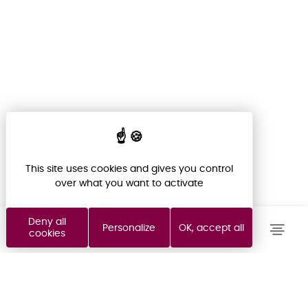
NOTRE ÉQUIPE VOUS
RAPPELLE SOUS 48H
ACHETER
Indiquez votre nom, téléphone et heure de
rappel ci-dessous, un conseiller vous
LOUER
This site uses cookies and gives you control
rappelera rapidement.
over what you want to activate
VENDRE
Deny all
Personalize
OK, accept all
cookies
FOND DE COMMERCE
PROGRAMMES NEUFS